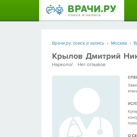
Врачи.ру, поиск и запись
›
Москва
›
В
Крылов Дмитрий Ни
Нарколог
Нет отзывов
СПЕ
Зави
атак
УСЛ
Купи
конс
псих
О С