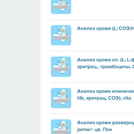
Анализ крови (L; СОЭ;Н
Анализ крови кл. (L; L-
эритроц., тромбоциты,
Анализ крови клиничес
Hb, эритроц, СОЭ), cito
Анализ крови разверну
ретик+ цв. Пок