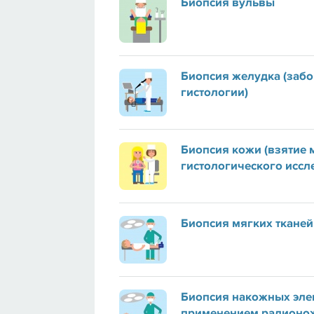
Биопсия вульвы
Биопсия желудка (забо
гистологии)
Биопсия кожи (взятие 
гистологического иссл
Биопсия мягких тканей
Биопсия накожных эле
применением радионо